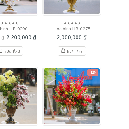
bình HB-0290
Hoa bình HB-0275
0
0
out
out
2,200,000
₫
2,000,000
₫
of
of
0
₫
5
5
MUA HÀNG
MUA HÀNG
-12%
Hoa Bình HB-0381