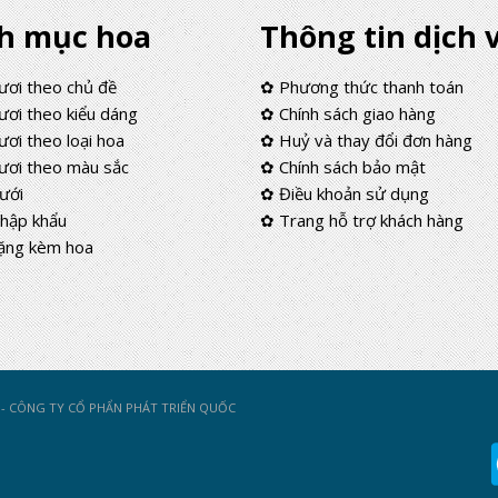
h mục hoa
Thông tin dịch 
ươi theo chủ đề
✿ Phương thức thanh toán
ơi theo kiểu dáng
✿ Chính sách giao hàng
ơi theo loại hoa
✿ Huỷ và thay đổi đơn hàng
ươi theo màu sắc
✿ Chính sách bảo mật
ưới
✿ Điều khoản sử dụng
hập khẩu
✿ Trang hỗ trợ khách hàng
ặng kèm hoa
T - CÔNG TY CỔ PHẨN PHÁT TRIỂN QUỐC