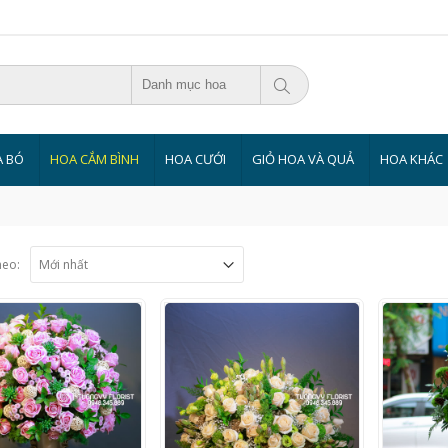
Danh mục hoa
 BÓ
HOA CẮM BÌNH
HOA CƯỚI
GIỎ HOA VÀ QUẢ
HOA KHÁC
heo: