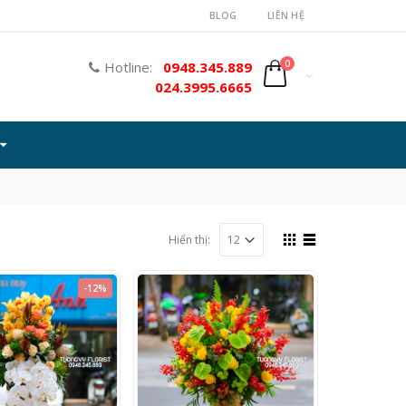
BLOG
LIÊN HỆ
0
Hotline:
0948.345.889
024.3995.6665
Hiển thị:
-12%