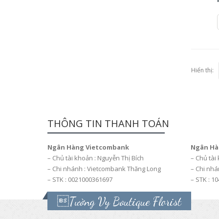
Hiển thị:
THÔNG TIN THANH TOÁN
Ngân Hàng Vietcombank
Ngân Hà
– Chủ tài khoản : Nguyễn Thị Bích
– Chủ tài
– Chi nhánh : Vietcombank Thăng Long
– Chi nhá
– STK : 0021000361697
– STK : 1
Tường Vy Boutique Florist