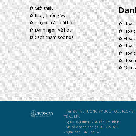
Dan
✿ Giới thiệu
✿ Blog Tường Vy
✿ Ý nghĩa các loài hoa
✿ Hoa t
✿ Danh ngôn về hoa
✿ Hoa tư
✿ Cách chăm sóc hoa
✿ Hoa tư
✿ Hoa t
✿ Hoa c
✿ Hoa n
✿ Quà t
- Tên đơn vị: TƯỜNG VY BOUTIQUE FLORIS
TẾ ÂU MỸ.
- Người đại diện: NGUYỄN THỊ BÍCH.
- Mã số doanh nghiệp: 0106691685.
- Ngày cấp: 14/11/2014.