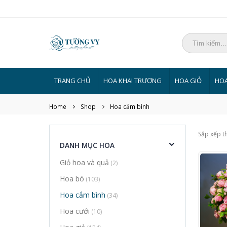
TRANG CHỦ
HOA KHAI TRƯƠNG
HOA GIỎ
HOA
Home
Shop
Hoa cắm bình
Sắp xếp t
DANH MỤC HOA
Giỏ hoa và quả
(2)
Hoa bó
(103)
Hoa cắm bình
(34)
Hoa cưới
(10)