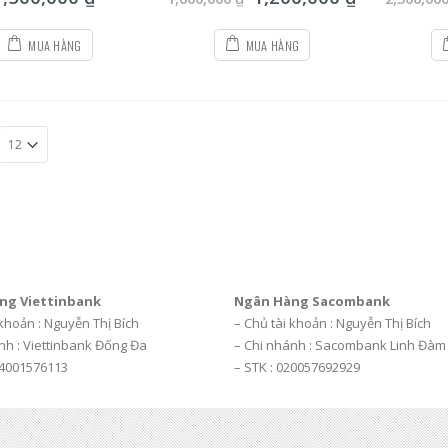
5
5
MUA HÀNG
MUA HÀNG
ng Viettinbank
Ngân Hàng Sacombank
 khoản : Nguyễn Thị Bích
– Chủ tài khoản : Nguyễn Thị Bích
nh : Viettinbank Đống Đa
– Chi nhánh : Sacombank Linh Đàm
04001576113
– STK : 020057692929