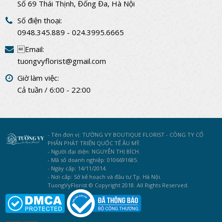
Số 69 Thái Thịnh, Đống Đa, Hà Nội
Số điện thoại:
0948.345.889 - 024.3995.6665
Email:
tuongvyflorist@gmail.com
Giờ làm việc:
Cả tuần / 6:00 - 22:00
- Tên đơn vị: TƯỜNG VY BOUTIQUE FLORIST - CÔNG TY CỔ
PHẨN PHÁT TRIỂN QUỐC TẾ ÂU MỸ.
- Người đại diện: NGUYỄN THỊ BÍCH.
- Mã số doanh nghiệp: 0106691685.
- Ngày cấp: 14/11/2014.
- Nơi cấp: Sở kế hoạch và đầu tư Tp. Hà Nội.
TuongVyFlorist © Copyright 2018. All Rights Reserved.