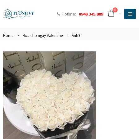
0
Hotline:
0948.345.889
Home
Hoa cho ngày Valentine
Ảnh3