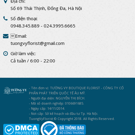
Địa chỉ:
Số 69 Thái Thịnh, Đống Đa, Hà Nội
Số điện thoại:
0948.345.889 - 024.3995.6665
Email:
tuongvyflorist@gmail.com
Giờ làm việc:
Cả tuần / 6:00 - 22:00
- Tên đơn vị: TƯỜNG VY BOUTIQUE FLORIST - CÔNG TY CỔ
PHẨN PHÁT TRIỂN QUỐC TẾ ÂU MỸ.
- Người đại diện: NGUYỄN THỊ BÍCH.
- Mã số doanh nghiệp: 0106691685.
- Ngày cấp: 14/11/2014.
- Nơi cấp: Sở kế hoạch và đầu tư Tp. Hà Nội.
TuongVyFlorist © Copyright 2018. All Rights Reserved.