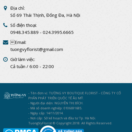
Địa chỉ:
Số 69 Thái Thịnh, Đống Đa, Hà Nội
Số điện thoại:
0948.345.889 - 024.3995.6665
Email:
tuongvyflorist@gmail.com
Giờ làm việc:
Cả tuần / 6:00 - 22:00
- Tên đơn vị: TƯỜNG VY BOUTIQUE FLORIST - CÔNG TY CỔ
PHẨN PHÁT TRIỂN QUỐC TẾ ÂU MỸ.
- Người đại diện: NGUYỄN THỊ BÍCH.
- Mã số doanh nghiệp: 0106691685.
- Ngày cấp: 14/11/2014.
- Nơi cấp: Sở kế hoạch và đầu tư Tp. Hà Nội.
TuongVyFlorist © Copyright 2018. All Rights Reserved.