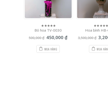
G-0009
Bó hoa TV-0030
Hoa bình HB
0
0
out
out
500,000
₫
450,000
₫
3,2
of
of
500,000
₫
3,500,000
₫
5
5
ÀNG
MUA HÀNG
MUA HÀ