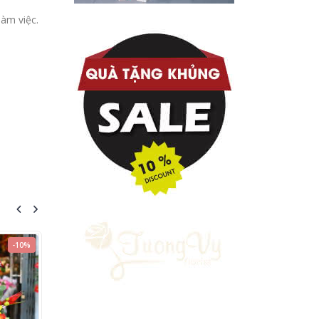
làm việc.
-10%
HOT
-11%