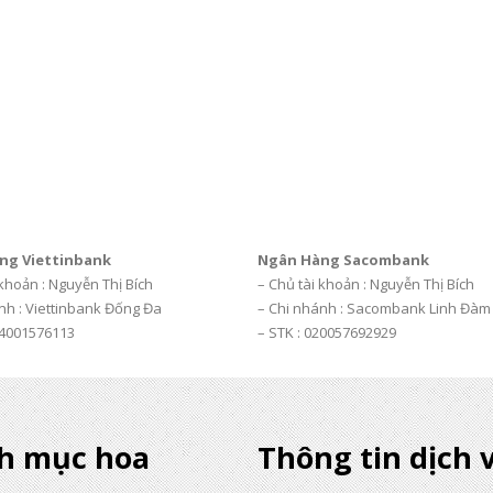
ng Viettinbank
Ngân Hàng Sacombank
 khoản : Nguyễn Thị Bích
– Chủ tài khoản : Nguyễn Thị Bích
nh : Viettinbank Đống Đa
– Chi nhánh : Sacombank Linh Đàm
04001576113
– STK : 020057692929
h mục hoa
Thông tin dịch 