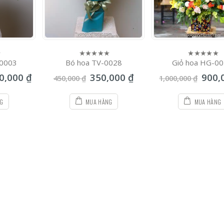
-0003
Bó hoa TV-0028
Giỏ hoa HG-0
0
0
out
out
00,000
₫
350,000
₫
900,
of
of
450,000
₫
1,000,000
₫
5
5
NG
MUA HÀNG
MUA HÀNG