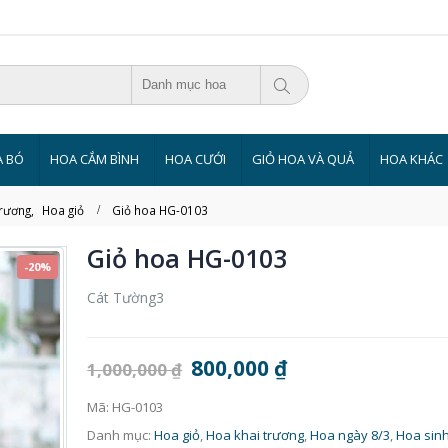
Danh mục hoa
 BÓ
HOA CẮM BÌNH
HOA CƯỚI
GIỎ HOA VÀ QUẢ
HOA KHÁC
trương
,
Hoa giỏ
Giỏ hoa HG-0103
Giỏ hoa HG-0103
-20%
Cát Tường3
800,000
₫
1,000,000
₫
Mã:
HG-0103
Danh mục:
Hoa giỏ
,
Hoa khai trương
,
Hoa ngày 8/3
,
Hoa sinh