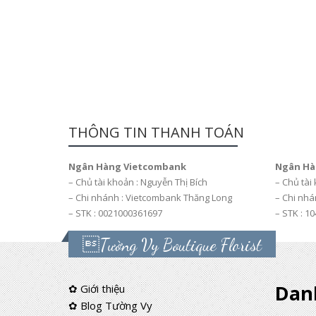
THÔNG TIN THANH TOÁN
Ngân Hàng Vietcombank
Ngân Hà
– Chủ tài khoản : Nguyễn Thị Bích
– Chủ tài
– Chi nhánh : Vietcombank Thăng Long
– Chi nhá
– STK : 0021000361697
– STK : 1
Tường Vy Boutique Florist
Dan
✿ Giới thiệu
✿ Blog Tường Vy