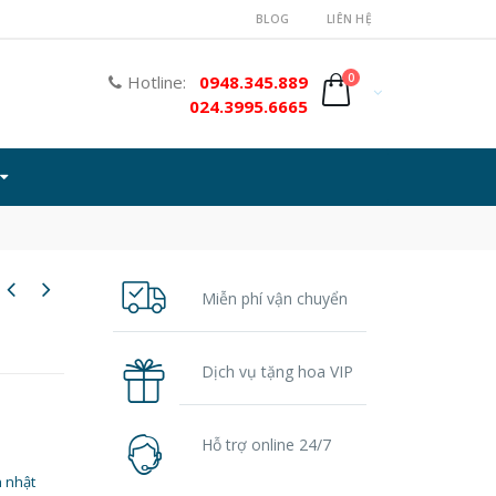
BLOG
LIÊN HỆ
0
Hotline:
0948.345.889
024.3995.6665
Miễn phí vận chuyển
Dịch vụ tặng hoa VIP
Hỗ trợ online 24/7
 nhật