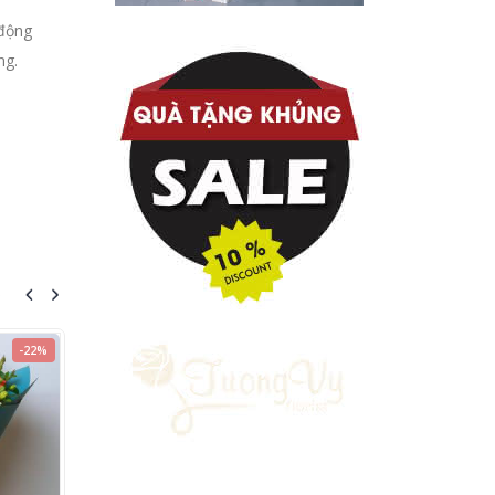
 động
ng.
-22%
-18%