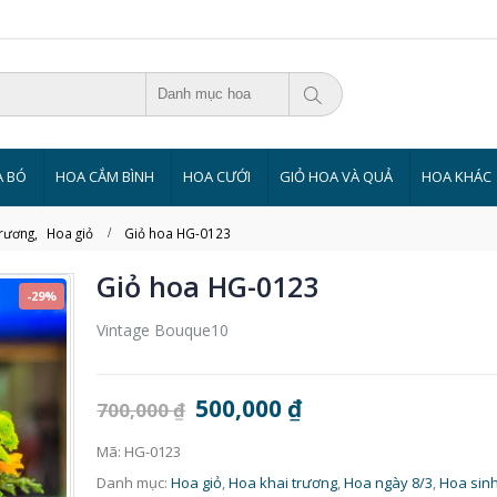
Danh mục hoa
 BÓ
HOA CẮM BÌNH
HOA CƯỚI
GIỎ HOA VÀ QUẢ
HOA KHÁC
trương
,
Hoa giỏ
Giỏ hoa HG-0123
Giỏ hoa HG-0123
-29%
Vintage Bouque10
500,000
₫
700,000
₫
Mã:
HG-0123
Danh mục:
Hoa giỏ
,
Hoa khai trương
,
Hoa ngày 8/3
,
Hoa sinh