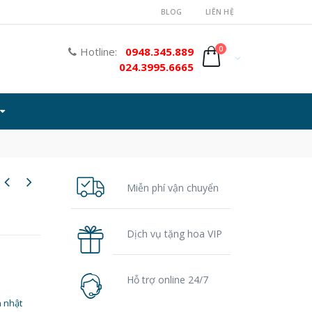
BLOG
LIÊN HỆ
0
Hotline:
0948.345.889
024.3995.6665
Miễn phí vận chuyển
Dịch vụ tặng hoa VIP
Hỗ trợ online 24/7
 nhật