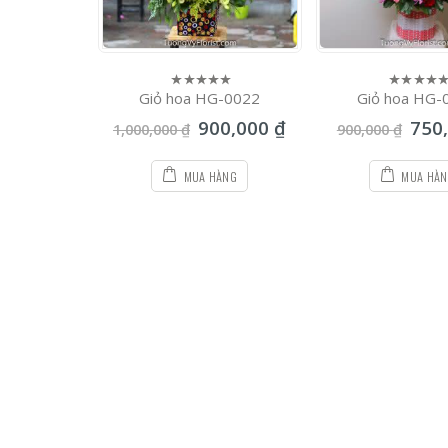
-0026
Giỏ hoa HG-0022
Giỏ hoa HG-
0
0
out
out
0,000
₫
900,000
₫
750
of
of
1,000,000
₫
900,000
₫
5
5
ÀNG
MUA HÀNG
MUA HÀ