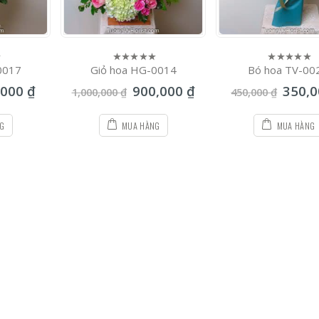
0017
Giỏ hoa HG-0014
Bó hoa TV-00
0
0
out
out
,000
₫
900,000
₫
350,
of
of
1,000,000
₫
450,000
₫
5
5
NG
MUA HÀNG
MUA HÀNG