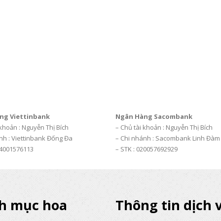
ng Viettinbank
Ngân Hàng Sacombank
 khoản : Nguyễn Thị Bích
– Chủ tài khoản : Nguyễn Thị Bích
nh : Viettinbank Đống Đa
– Chi nhánh : Sacombank Linh Đàm
04001576113
– STK : 020057692929
h mục hoa
Thông tin dịch 