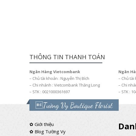
THÔNG TIN THANH TOÁN
Ngân Hàng Vietcombank
Ngân Hà
– Chủ tài khoản : Nguyễn Thị Bích
– Chủ tài
– Chi nhánh : Vietcombank Thăng Long
– Chi nhá
– STK : 0021000361697
– STK : 1
Tường Vy Boutique Florist
Dan
✿ Giới thiệu
✿ Blog Tường Vy