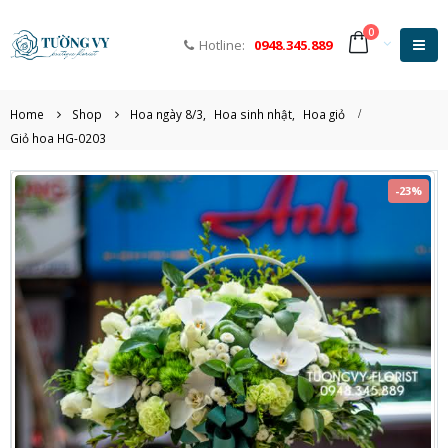
0
Hotline:
0948.345.889
Home
Shop
Hoa ngày 8/3
,
Hoa sinh nhật
,
Hoa giỏ
Giỏ hoa HG-0203
-23%