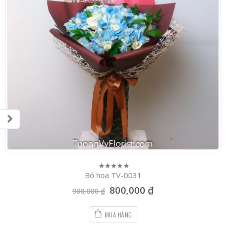
Bó hoa TV-0031
0
out
800,000
₫
of
900,000
₫
5
MUA HÀNG