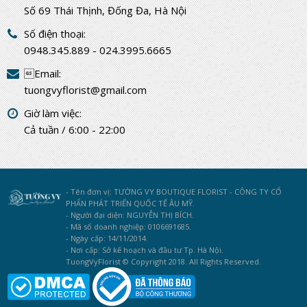
Số 69 Thái Thịnh, Đống Đa, Hà Nội
Số điện thoại:
0948.345.889 - 024.3995.6665
Email:
tuongvyflorist@gmail.com
Giờ làm việc:
Cả tuần / 6:00 - 22:00
- Tên đơn vị: TƯỜNG VY BOUTIQUE FLORIST - CÔNG TY CỔ
PHẨN PHÁT TRIỂN QUỐC TẾ ÂU MỸ.
- Người đại diện: NGUYỄN THỊ BÍCH.
- Mã số doanh nghiệp: 0106691685.
- Ngày cấp: 14/11/2014.
- Nơi cấp: Sở kế hoạch và đầu tư Tp. Hà Nội.
TuongVyFlorist © Copyright 2018. All Rights Reserved.