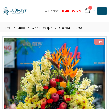
0
Hotline:
0948.345.889
Home
Shop
Giỏ hoa và quả
Giỏ hoa HG-0208
-13%