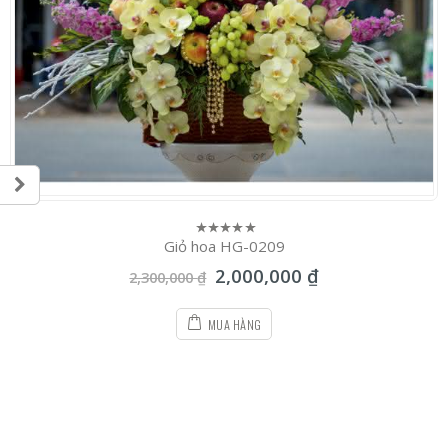
Giỏ hoa HG-0209
0
out
2,000,000
₫
of
2,300,000
₫
5
MUA HÀNG