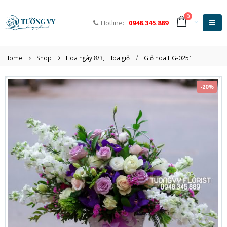
0
Hotline:
0948.345.889
Home
Shop
Hoa ngày 8/3
,
Hoa giỏ
Giỏ hoa HG-0251
-20%