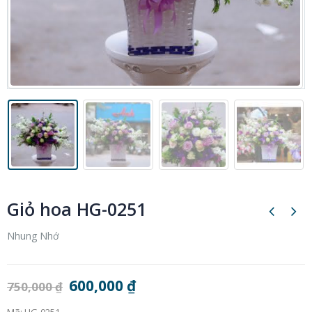
Giỏ hoa HG-0251
Nhung Nhớ
600,000
₫
750,000
₫
Mã:
HG-0251