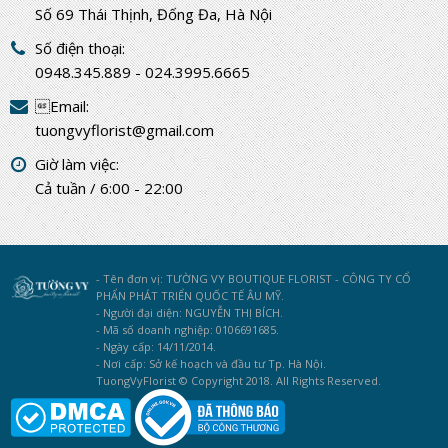
Số 69 Thái Thịnh, Đống Đa, Hà Nội
Số điện thoại:
0948.345.889 - 024.3995.6665
Email:
tuongvyflorist@gmail.com
Giờ làm việc:
Cả tuần / 6:00 - 22:00
- Tên đơn vị: TƯỜNG VY BOUTIQUE FLORIST - CÔNG TY CỔ
PHẨN PHÁT TRIỂN QUỐC TẾ ÂU MỸ.
- Người đại diện: NGUYỄN THỊ BÍCH.
- Mã số doanh nghiệp: 0106691685.
- Ngày cấp: 14/11/2014.
- Nơi cấp: Sở kế hoạch và đầu tư Tp. Hà Nội.
TuongVyFlorist © Copyright 2018. All Rights Reserved.