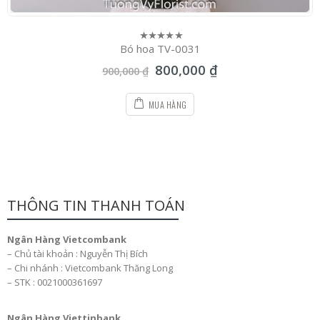
Bó hoa TV-0031
0
out
800,000
₫
of
900,000
₫
5
MUA HÀNG
THÔNG TIN THANH TOÁN
Ngân Hàng Vietcombank
– Chủ tài khoản : Nguyễn Thị Bích
– Chi nhánh : Vietcombank Thăng Long
– STK : 0021000361697
Ngân Hàng Viettinbank