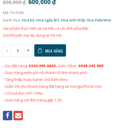
600,000
₫
800,000
₫
Mã:
TV-0106
Danh mục:
Hoa bó
,
Hoa ngày 8/3
,
Hoa sinh nhật
,
Hoa Valentine
Sản phẩm thực hiện tại Hà Nội và các tỉnh phía Bắc.
Giá khuyến mại áp dụng tại Hà nội.
MUA HÀNG
- Gọi đặt hàng:
0243.995.6665.
Zalo, Viber:
0948.345.889
- Giao hàng miễn phí nội thành 63 tỉnh thành phố.
- Tặng thiệp hoặc baner chữ kèm theo.
- Giảm 5% cho khách hàng đặt hàng tại tuongvyflorist.com.
- Có hoá đơn VAT (10%).
- Giao hàng với đơn hàng gấp 1-2h.