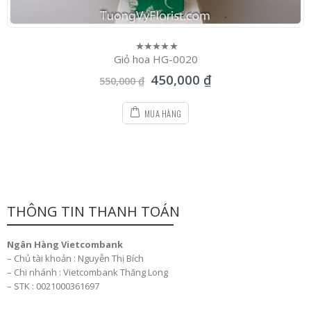
Giỏ hoa HG-0020
0
out
450,000
₫
of
550,000
₫
5
MUA HÀNG
THÔNG TIN THANH TOÁN
Ngân Hàng Vietcombank
– Chủ tài khoản : Nguyễn Thị Bích
– Chi nhánh : Vietcombank Thăng Long
– STK : 0021000361697