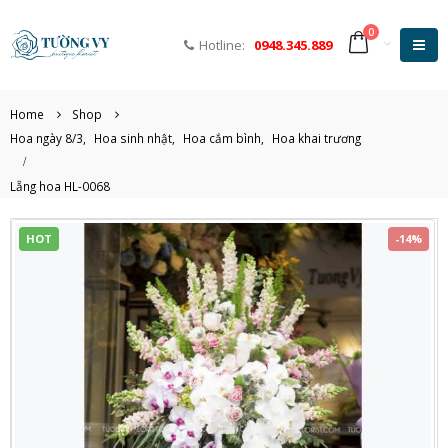
0
Hotline:
0948.345.889
Home
Shop
Hoa ngày 8/3
,
Hoa sinh nhật
,
Hoa cắm bình
,
Hoa khai trương
Lẵng hoa HL-0068
HOT
-14%