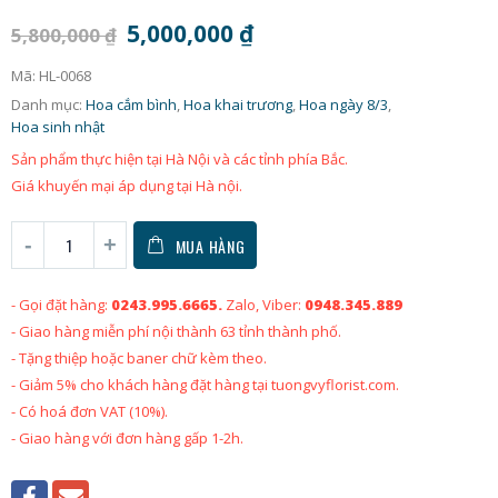
5,000,000
₫
5,800,000
₫
Mã:
HL-0068
Danh mục:
Hoa cắm bình
,
Hoa khai trương
,
Hoa ngày 8/3
,
Hoa sinh nhật
Sản phẩm thực hiện tại Hà Nội và các tỉnh phía Bắc.
Giá khuyến mại áp dụng tại Hà nội.
MUA HÀNG
- Gọi đặt hàng:
0243.995.6665.
Zalo, Viber:
0948.345.889
- Giao hàng miễn phí nội thành 63 tỉnh thành phố.
- Tặng thiệp hoặc baner chữ kèm theo.
- Giảm 5% cho khách hàng đặt hàng tại tuongvyflorist.com.
- Có hoá đơn VAT (10%).
- Giao hàng với đơn hàng gấp 1-2h.