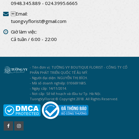
0948.345.889 - 024.3995.6665
Email:
tuongvyflorist@gmail.com
Giờ làm việc:
Cả tuần / 6:00 - 22:00
- Tên đơn vị: TƯỜNG VY BOUTIQUE FLORIST - CÔNG TY CỔ
PHẨN PHÁT TRIỂN QUỐC TẾ ÂU MỸ.
- Người đại diện: NGUYỄN THỊ BÍCH.
- Mã số doanh nghiệp: 0106691685.
- Ngày cấp: 14/11/2014.
- Nơi cấp: Sở kế hoạch và đầu tư Tp. Hà Nội.
TuongVyFlorist © Copyright 2018. All Rights Reserved.