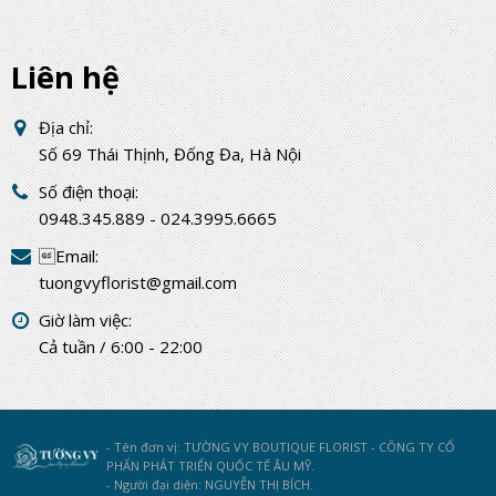
Liên hệ
Địa chỉ:
Số 69 Thái Thịnh, Đống Đa, Hà Nội
Số điện thoại:
0948.345.889 - 024.3995.6665
Email:
tuongvyflorist@gmail.com
Giờ làm việc:
Cả tuần / 6:00 - 22:00
- Tên đơn vị: TƯỜNG VY BOUTIQUE FLORIST - CÔNG TY CỔ
PHẨN PHÁT TRIỂN QUỐC TẾ ÂU MỸ.
- Người đại diện: NGUYỄN THỊ BÍCH.