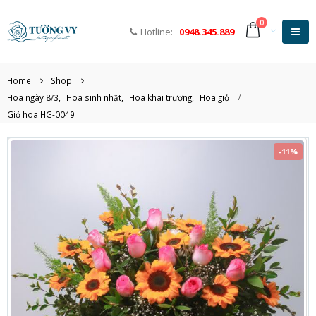
0
Hotline:
0948.345.889
Home
Shop
Hoa ngày 8/3
,
Hoa sinh nhật
,
Hoa khai trương
,
Hoa giỏ
Giỏ hoa HG-0049
-11%