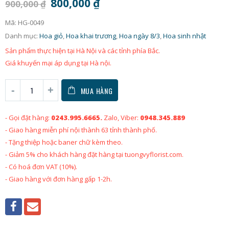
800,000
₫
900,000
₫
Mã:
HG-0049
Danh mục:
Hoa giỏ
,
Hoa khai trương
,
Hoa ngày 8/3
,
Hoa sinh nhật
Sản phẩm thực hiện tại Hà Nội và các tỉnh phía Bắc.
Giá khuyến mại áp dụng tại Hà nội.
MUA HÀNG
- Gọi đặt hàng:
0243.995.6665.
Zalo, Viber:
0948.345.889
- Giao hàng miễn phí nội thành 63 tỉnh thành phố.
- Tặng thiệp hoặc baner chữ kèm theo.
- Giảm 5% cho khách hàng đặt hàng tại tuongvyflorist.com.
- Có hoá đơn VAT (10%).
- Giao hàng với đơn hàng gấp 1-2h.