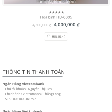
Hòa bình HB-0005
0
out
4,000,000
₫
of
4,300,000
₫
5
MUA HÀNG
THÔNG TIN THANH TOÁN
Ngân Hàng Vietcombank
– Chủ tài khoản : Nguyễn Thị Bích
– Chi nhánh : Vietcombank Thăng Long
– STK : 0021000361697
Ngân Hàng Viettinbank