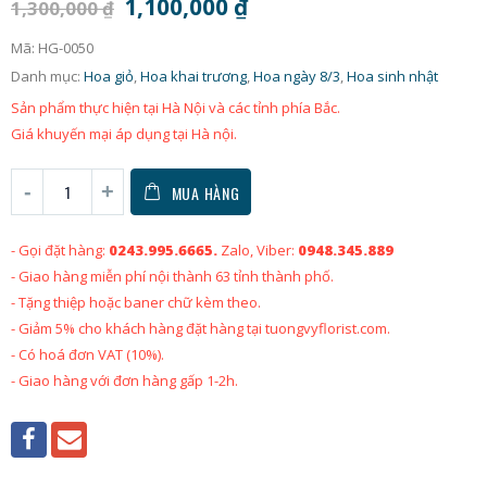
1,100,000
₫
1,300,000
₫
Mã:
HG-0050
Danh mục:
Hoa giỏ
,
Hoa khai trương
,
Hoa ngày 8/3
,
Hoa sinh nhật
Sản phẩm thực hiện tại Hà Nội và các tỉnh phía Bắc.
Giá khuyến mại áp dụng tại Hà nội.
MUA HÀNG
- Gọi đặt hàng:
0243.995.6665.
Zalo, Viber:
0948.345.889
- Giao hàng miễn phí nội thành 63 tỉnh thành phố.
- Tặng thiệp hoặc baner chữ kèm theo.
- Giảm 5% cho khách hàng đặt hàng tại tuongvyflorist.com.
- Có hoá đơn VAT (10%).
- Giao hàng với đơn hàng gấp 1-2h.