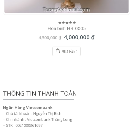
Hòa bình HB-0005
0
out
4,000,000
₫
of
4,300,000
₫
5
MUA HÀNG
THÔNG TIN THANH TOÁN
Ngân Hàng Vietcombank
– Chủ tài khoản : Nguyễn Thị Bích
– Chi nhánh : Vietcombank Thăng Long
– STK : 0021000361697