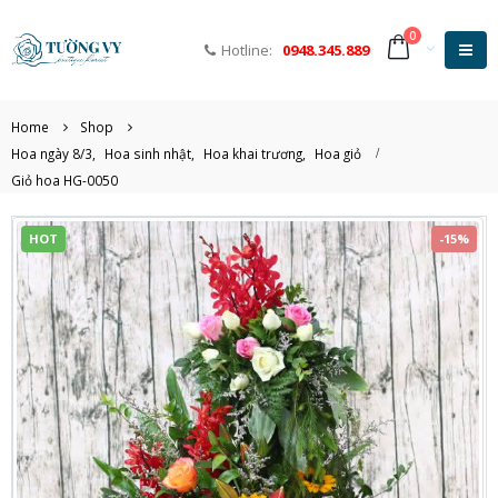
0
Hotline:
0948.345.889
Home
Shop
Hoa ngày 8/3
,
Hoa sinh nhật
,
Hoa khai trương
,
Hoa giỏ
Giỏ hoa HG-0050
HOT
-15%