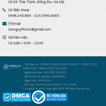
Số 69 Thái Thịnh, Đống Đa, Hà Nội
Số điện thoại:
0948.345.889 - 024.3995.6665
Email:
tuongvyflorist@gmail.com
Giờ làm việc:
Cả tuần / 6:00 - 22:00
- Tên đơn vị: TƯỜNG VY BOUTIQUE FLORIST - CÔNG TY CỔ
PHẨN PHÁT TRIỂN QUỐC TẾ ÂU MỸ.
- Người đại diện: NGUYỄN THỊ BÍCH.
- Mã số doanh nghiệp: 0106691685.
- Ngày cấp: 14/11/2014.
- Nơi cấp: Sở kế hoạch và đầu tư Tp. Hà Nội.
TuongVyFlorist © Copyright 2018. All Rights Reserved.