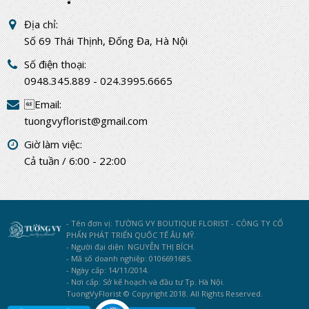
Địa chỉ:
Số 69 Thái Thịnh, Đống Đa, Hà Nội
Số điện thoại:
0948.345.889 - 024.3995.6665
Email:
tuongvyflorist@gmail.com
Giờ làm việc:
Cả tuần / 6:00 - 22:00
- Tên đơn vị: TƯỜNG VY BOUTIQUE FLORIST - CÔNG TY CỔ
PHẨN PHÁT TRIỂN QUỐC TẾ ÂU MỸ.
- Người đại diện: NGUYỄN THỊ BÍCH.
- Mã số doanh nghiệp: 0106691685.
- Ngày cấp: 14/11/2014.
- Nơi cấp: Sở kế hoạch và đầu tư Tp. Hà Nội.
TuongVyFlorist © Copyright 2018. All Rights Reserved.