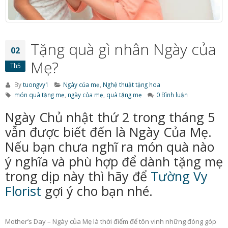
nhất
yêu quý!
22/10/2018
06/10/2018
Một số lưu ý nhỏ khi lựa
Bí quyết chọn và tặ
Tặng quà gì nhân Ngày của
02
chọn lẵng hoa tặng sinh
20/10 cho những ng
nhật cho bạn bè
phụ nữ yêu thương
Mẹ?
Th5
15/10/2018
05/10/2018
By
tuongvy1
Ngày của mẹ
,
Nghệ thuật tặng hoa
món quà tặng mẹ
,
ngày của mẹ
,
quà tặng mẹ
0 Bình luận
20/10 – Đừng quên tặng
Bật mí những loại ho
hoa tươi cho cô bạn thân
tặng sinh nhật mẹ cự
Ngày Chủ nhật thứ 2 trong tháng 5
nhé!
nghĩa
08/10/2018
01/10/2018
vẫn được biết đến là Ngày Của Mẹ.
Nếu bạn chưa nghĩ ra món quà nào
ý nghĩa và phù hợp để dành tặng mẹ
trong dịp này thì hãy để
Tường Vy
Florist
gợi ý cho bạn nhé.
Mother’s Day – Ngày của Mẹ là thời điểm để tôn vinh những đóng góp