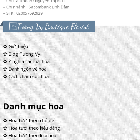
– Chủ tài khoản : Nguyễn Thị Bích
– Chi nhánh : Sacombank Linh Đàm
– STK : 020057692929
Tường Vy Boutique Florist
✿ Giới thiệu
✿ Blog Tường Vy
✿ Ý nghĩa các loài hoa
✿ Danh ngôn về hoa
✿ Cách chăm sóc hoa
Danh mục hoa
✿ Hoa tươi theo chủ đề
✿ Hoa tươi theo kiểu dáng
✿ Hoa tươi theo loại hoa