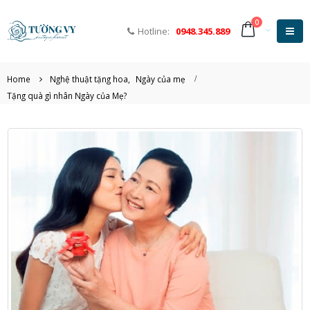
0
Hotline:
0948.345.889
Home
Nghệ thuật tặng hoa
,
Ngày của mẹ
Tặng quà gì nhân Ngày của Mẹ?
Khám phá những loại hoa
Hoa tươi 20/10 – mó
tặng sinh nhật ý nghĩa
ý nghĩa gửi tặng ng