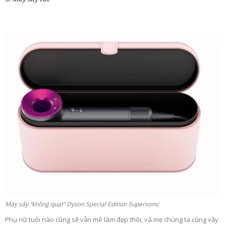
Máy sấy “không quạt” Dyson Special Edition Supersonic
Phụ nữ tuổi nào cũng sẽ vẫn mê làm đẹp thôi, và mẹ chúng ta cũng vậy.