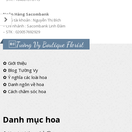
Ngân Hàng Sacombank
– Chủ tài khoản : Nguyễn Thị Bích
– Chi nhánh : Sacombank Linh Đàm
– STK : 020057692929
Tường Vy Boutique Florist
✿ Giới thiệu
✿ Blog Tường Vy
✿ Ý nghĩa các loài hoa
✿ Danh ngôn về hoa
✿ Cách chăm sóc hoa
Danh mục hoa