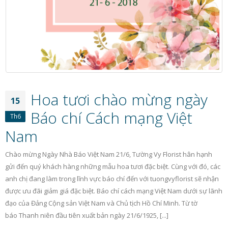
nhất
yêu quý!
22/10/2018
06/10/2018
Một số lưu ý nhỏ khi lựa
Bí quyết chọn và tặ
chọn lẵng hoa tặng sinh
20/10 cho những ng
nhật cho bạn bè
phụ nữ yêu thương
15/10/2018
05/10/2018
Hoa tươi chào mừng ngày
20/10 – Đừng quên tặng
Bật mí những loại ho
15
hoa tươi cho cô bạn thân
tặng sinh nhật mẹ cự
Báo chí Cách mạng Việt
nhé!
nghĩa
Th6
08/10/2018
01/10/2018
Nam
Chào mừng Ngày Nhà Báo Việt Nam 21/6, Tường Vy Florist hân hạnh
gửi đến quý khách hàng những mẫu hoa tươi đặc biệt. Cùng với đó, các
anh chị đang làm trong lĩnh vực báo chí đến với tuongvyflorist sẽ nhận
được ưu đãi giảm giá đặc biệt. Báo chí cách mạng Việt Nam dưới sự lãnh
đạo của Đảng Cộng sản Việt Nam và Chủ tịch Hồ Chí Minh. Từ tờ
báo Thanh niên đầu tiên xuất bản ngày 21/6/1925, [...]