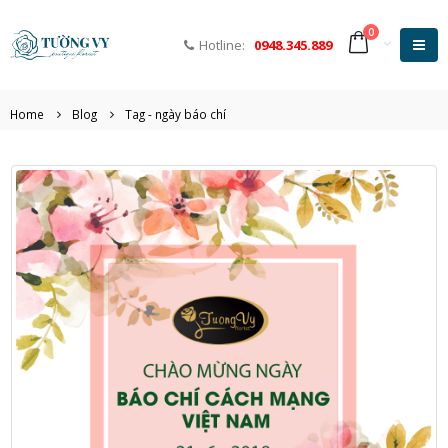
0
Hotline:
0948.345.889
Home
Blog
Tag -
ngày báo chí
Khám phá những loại hoa
Hoa tươi 20/10 – mó
tặng sinh nhật ý nghĩa
ý nghĩa gửi tặng ng