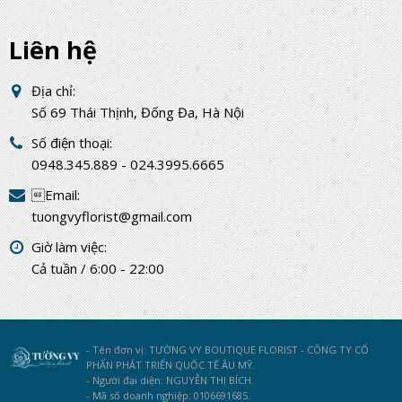
Liên hệ
Địa chỉ:
Số 69 Thái Thịnh, Đống Đa, Hà Nội
Số điện thoại:
0948.345.889 - 024.3995.6665
Email:
tuongvyflorist@gmail.com
Giờ làm việc:
Cả tuần / 6:00 - 22:00
- Tên đơn vị: TƯỜNG VY BOUTIQUE FLORIST - CÔNG TY CỔ
PHẨN PHÁT TRIỂN QUỐC TẾ ÂU MỸ.
- Người đại diện: NGUYỄN THỊ BÍCH.
- Mã số doanh nghiệp: 0106691685.