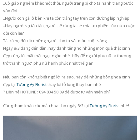
nhất
yêu quý!
..Cô giáo nghiêm khắc một thời, người trang bị cho ta hành trang bước
22/10/2018
06/10/2018
vào đời
..Người con gái ở bên khi ta còn trắng tay trên con đường lập nghiệp
Một số lưu ý nhỏ khi lựa
Bí quyết chọn và tặ
..Hay người vợ tần tảo, người sẽ cùng ta sẻ chia ưu phiền của nửa cuộc
chọn lẵng hoa tặng sinh
20/10 cho những ng
đời còn lại
?‍
nhật cho bạn bè
phụ nữ yêu thương
Tất cả họ đều là những người cho ta sắc màu cuộc sống
15/10/2018
05/10/2018
Ngày 8/3 đang đến dần, hãy dành tặng họ những món quà thật xinh
đẹp cùng lời mật thật ngọt ngào nhé
Hãy để người phụ nữ ta thương
20/10 – Đừng quên tặng
Bật mí những loại ho
trở thành người phụ nữ hạnh phúc nhất thế gian
hoa tươi cho cô bạn thân
tặng sinh nhật mẹ cự
nhé!
nghĩa
Nếu bạn còn không biết ngỏ lời ra sao, hãy để những bông hoa xinh
08/10/2018
01/10/2018
đẹp tại
Tường Vy Florist
thay lời tỏ lòng thay bạn nhé
?
Liên hệ HOTLINE : 094 834 58 89 để được tư vấn miễn phí
Cùng tham khảo các mẫu hoa cho ngày 8/3 tại
Tường Vy Florist
nhé!