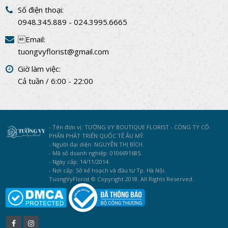
Số điện thoại:
0948.345.889 - 024.3995.6665
Email:
tuongvyflorist@gmail.com
Giờ làm việc:
Cả tuần / 6:00 - 22:00
- Tên đơn vị: TƯỜNG VY BOUTIQUE FLORIST - CÔNG TY CỔ
PHẨN PHÁT TRIỂN QUỐC TẾ ÂU MỸ.
- Người đại diện: NGUYỄN THỊ BÍCH.
- Mã số doanh nghiệp: 0106691685.
- Ngày cấp: 14/11/2014.
- Nơi cấp: Sở kế hoạch và đầu tư Tp. Hà Nội.
TuongVyFlorist © Copyright 2018. All Rights Reserved.