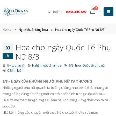
0
Hotline:
0948.345.889
Home
Nghệ thuật tặng hoa
Hoa cho ngày Quốc Tế Phụ Nữ 8/3
Hoa cho ngày Quốc Tế Phụ
03
Nữ 8/3
Th3
By
tuongvy1
Nghệ thuật tặng hoa
8/3
,
hoa
,
Quốc tế phụ nữ
0 Bình luận
8/3 – NGÀY CỦA NHỮNG NGƯỜI PHỤ NỮ TA THƯƠNG
Những người phụ nữ quanh ta tưởng chừng nhỏ bé là thế, nhưng ai
trong số họ cũng đã đóng một vai trò nhất định trong cuộc đời ta…
..Người mẹ thầm lặng đứng sau làm hậu phương vững chắc cho ta cả
cuộc đời
Khám phá những loại hoa
Hoa tươi 20/10 – mó
..Bà kể những câu chuyện mỗi trưa hè cho tuổi thơ ta rực màu
tặng sinh nhật ý nghĩa
ý nghĩa gửi tặng ng